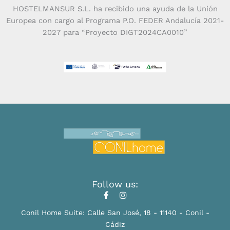
o
r
HOSTELMANSUR S.L. ha recibido una ayuda de la Unión
k
a
Europea con cargo al Programa P.O. FEDER Andalucía 2021-
m
2027 para “Proyecto DIGT2024CA0010”
Follow us:
Conil Home Suite: Calle San José, 18 - 11140 - Conil -
Cádiz