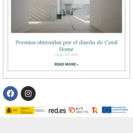
Premios obtenidos por el diseño de Conil
Home
mayo 25, 2021
READ MORE »
F
I
a
n
c
s
e
t
b
a
o
g